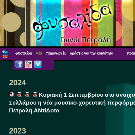
φυσαλίδα
νέα
παραγωγές
δράσεις για την κοινότητα
πρακ
2024
Κυριακή 1 Σεπτεμβρίου στο ανοιχτ
Συλλάμου η νέα μουσικο-χορευτική περφόρμ
Πετραλή ΑΝτίΔοτο
2023